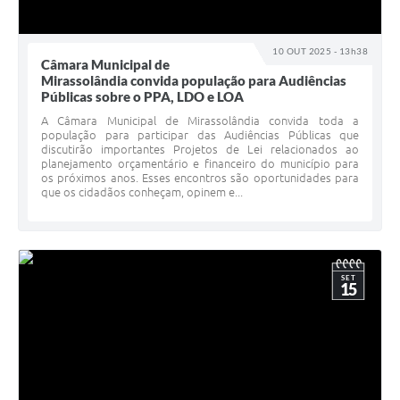
10 OUT 2025 - 13h38
Câmara Municipal de
Mirassolândia convida população para Audiências
Públicas sobre o PPA, LDO e LOA
A Câmara Municipal de Mirassolândia convida toda a
população para participar das Audiências Públicas que
discutirão importantes Projetos de Lei relacionados ao
planejamento orçamentário e financeiro do município para
os próximos anos. Esses encontros são oportunidades para
que os cidadãos conheçam, opinem e...
SET
15