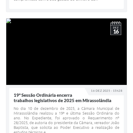
DEZ
16
16 DEZ 2025 - 15h28
19ª Sessão Ordinária encerra
trabalhos legislativos de 2025 em Mirassolândia
No dia 10 de dezembro de 2025, a Câmara Municipal de
Mirassolândia realizou a 19ª e última Sessão Ordinária do
ano. No Expediente, foi aprovado o Requerimento nº
28/2025, de autoria do presidente da Câmara, vereador João
Baptista, que solicita ao Poder Executivo a realização de
estudos técnicos e...