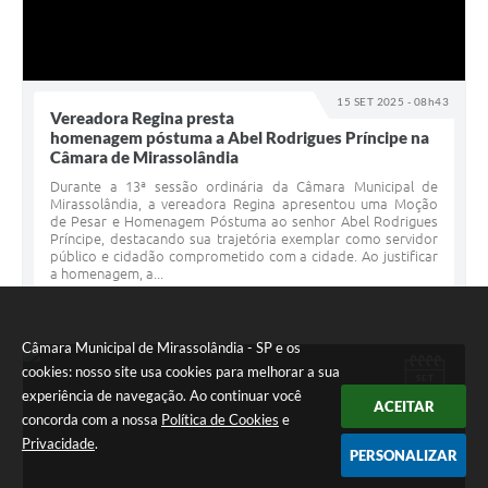
15 SET 2025 - 08h43
Vereadora Regina presta
homenagem póstuma a Abel Rodrigues Príncipe na
Câmara de Mirassolândia
Durante a 13ª sessão ordinária da Câmara Municipal de
Mirassolândia, a vereadora Regina apresentou uma Moção
de Pesar e Homenagem Póstuma ao senhor Abel Rodrigues
Príncipe, destacando sua trajetória exemplar como servidor
público e cidadão comprometido com a cidade. Ao justificar
a homenagem, a...
Câmara Municipal de Mirassolândia - SP e os
cookies: nosso site usa cookies para melhorar a sua
SET
15
experiência de navegação. Ao continuar você
ACEITAR
concorda com a nossa
Política de Cookies
e
Privacidade
.
PERSONALIZAR