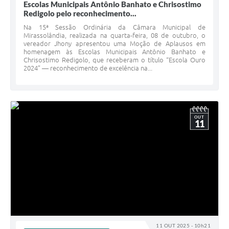
Escolas Municipais Antônio Banhato e Chrisostimo
Redigolo pelo reconhecimento...
Na 15ª Sessão Ordinária da Câmara Municipal de
Mirassolândia, realizada na quarta-feira, 08 de outubro, o
vereador Jhony apresentou uma Moção de Aplausos em
homenagem às Escolas Municipais Antônio Banhato e
Chrisostimo Redigolo, que receberam o título “Escola Ouro
2024” — reconhecimento de excelência na...
OUT
11
11 OUT 2025 - 10h21