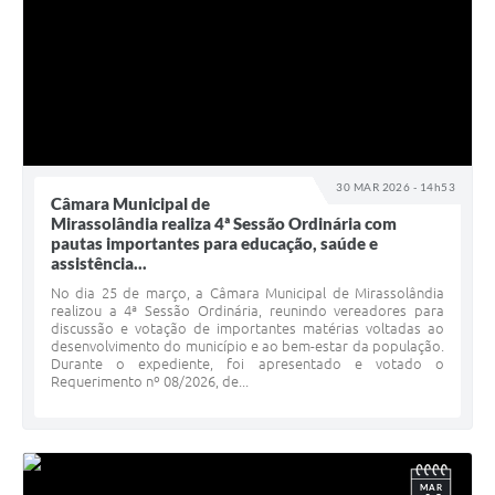
30 MAR 2026 - 14h53
Câmara Municipal de
Mirassolândia realiza 4ª Sessão Ordinária com
pautas importantes para educação, saúde e
assistência...
No dia 25 de março, a Câmara Municipal de Mirassolândia
realizou a 4ª Sessão Ordinária, reunindo vereadores para
discussão e votação de importantes matérias voltadas ao
desenvolvimento do município e ao bem-estar da população.
Durante o expediente, foi apresentado e votado o
Requerimento nº 08/2026, de...
MAR