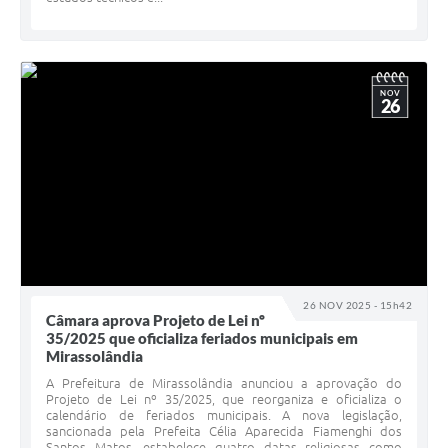
NOV
26
26 NOV 2025 - 15h42
Câmara aprova Projeto de Lei nº
35/2025 que oficializa feriados municipais em
Mirassolândia
A Prefeitura de Mirassolândia anunciou a aprovação do
Projeto de Lei nº 35/2025, que reorganiza e oficializa o
calendário de feriados municipais. A nova legislação,
sancionada pela Prefeita Célia Aparecida Fiamenghi dos
Santos Matos, estabelece quatro datas religiosas como