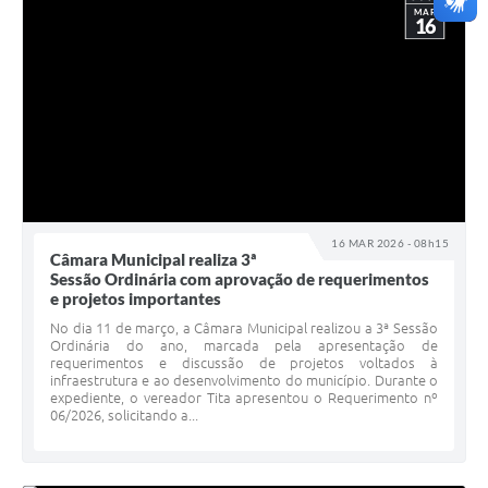
MAR
16
16 MAR 2026 - 08h15
Câmara Municipal realiza 3ª
Sessão Ordinária com aprovação de requerimentos
e projetos importantes
No dia 11 de março, a Câmara Municipal realizou a 3ª Sessão
Ordinária do ano, marcada pela apresentação de
requerimentos e discussão de projetos voltados à
infraestrutura e ao desenvolvimento do município. Durante o
expediente, o vereador Tita apresentou o Requerimento nº
06/2026, solicitando a...