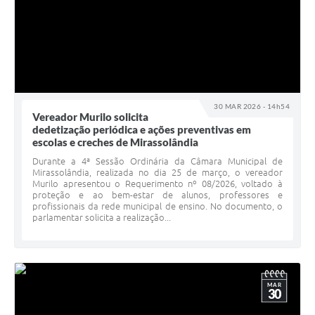
30 MAR 2026 - 14h54
Vereador Murilo solicita
dedetização periódica e ações preventivas em
escolas e creches de Mirassolândia
Durante a 4ª Sessão Ordinária da Câmara Municipal de
Mirassolândia, realizada no dia 25 de março, o vereador
Murilo apresentou o Requerimento nº 08/2026, voltado à
proteção e ao bem-estar de alunos, professores e
profissionais da rede municipal de ensino. No documento, o
parlamentar solicita a realização...
MAR
30