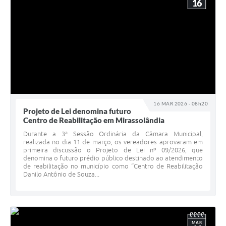
16
16 MAR 2026 - 08h20
Projeto de Lei denomina futuro
Centro de Reabilitação em Mirassolândia
Durante a 3ª Sessão Ordinária da Câmara Municipal,
realizada no dia 11 de março, os vereadores aprovaram em
primeira discussão o Projeto de Lei nº 09/2026, que
denomina o futuro prédio público destinado ao atendimento
de reabilitação no município como “Centro de Reabilitação
Danilo Antônio de Souza...
MAR