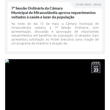
15 MAI 2026 - 10h10
7ª Sessão Ordinária da Câmara
Municipal de Mirassolândia aprova requerimentos
voltados à saúde e lazer da população
Na noite do dia 13 de maio, a Câmara Municipal de
Mirassolândia realizou a 7ª Sessão Ordinária, com
apresentação, discussão e aprovação de importantes
requerimentos em benefício da população. O vereador Dani
apresentou solicitação ao Poder Executivo para criação de
um programa de incentivo à doação de...
ABR
23