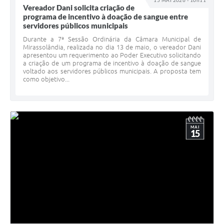
15 MAI 2026 - 10h11
Vereador Dani solicita criação de
programa de incentivo à doação de sangue entre
servidores públicos municipais
Durante a 7ª Sessão Ordinária da Câmara Municipal de
Mirassolândia, realizada no dia 13 de maio, o vereador Dani
apresentou um requerimento ao Poder Executivo solicitando
a criação de um programa de incentivo à doação de sangue
voltado aos servidores públicos municipais. A proposta tem
como objetivo...
MAI
15