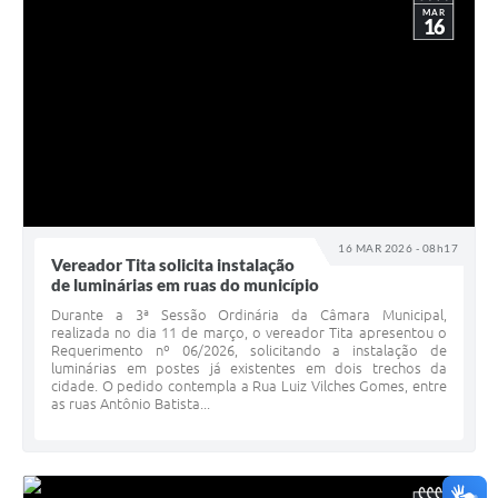
MAR
16
16 MAR 2026 - 08h17
Vereador Tita solicita instalação
de luminárias em ruas do município
Durante a 3ª Sessão Ordinária da Câmara Municipal,
realizada no dia 11 de março, o vereador Tita apresentou o
Requerimento nº 06/2026, solicitando a instalação de
luminárias em postes já existentes em dois trechos da
cidade. O pedido contempla a Rua Luiz Vilches Gomes, entre
as ruas Antônio Batista...