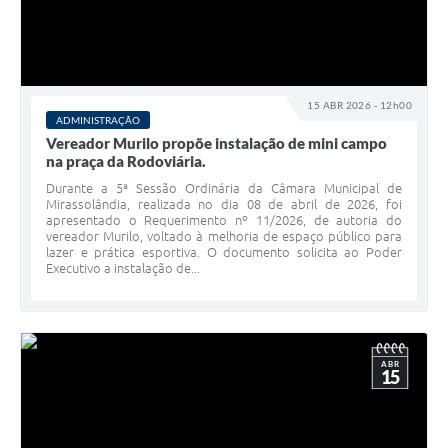
15 ABR 2026 - 12h00
ADMINISTRAÇÃO
Vereador Murilo propõe instalação de mini campo
na praça da Rodoviária.
Durante a 5ª Sessão Ordinária da Câmara Municipal de
Mirassolândia, realizada no dia 08 de abril de 2026, foi
apresentado o Requerimento nº 11/2026, de autoria do
vereador Murilo, voltado à melhoria de espaço público para
lazer e prática esportiva. O documento solicita ao Poder
Executivo a instalação de...
ABR
15