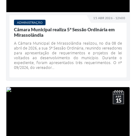
15 ABR 2026 - 12h00
ADMINISTRAÇÃO
Câmara Municipal realiza 5ª Sessão Ordinária em
Mirassolândia
A Câmara Municipal de Mirassolândia realizou, no dia 08 de
abril de 2026, a sua 5ª Sessão Ordinária, reunindo vereadores
para apresentação de requerimentos e projetos de lei
voltados ao desenvolvimento do município. Durante o
expediente, foram apresentados três requerimentos. O nº
09/2026, do vereador...
ABR
15