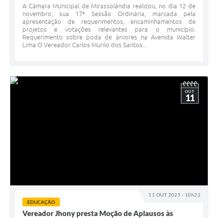
A Câmara Municipal de Mirassolândia realizou, no dia 12 de
novembro, sua 17ª Sessão Ordinária, marcada pela
apresentação de requerimentos, encaminhamentos de
projetos e votações relevantes para o município.
Requerimento sobre poda de árvores na Avenida Walter
Lima O Vereador Carlos Murilo dos Santos...
OUT
11
11 OUT 2025 - 10h22
EDUCAÇÃO
Vereador Jhony presta Moção de Aplausos às