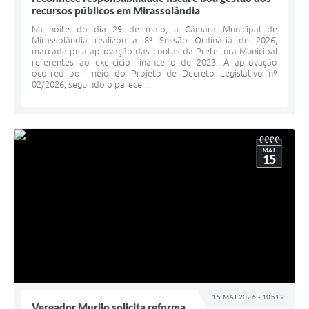
recursos públicos em Mirassolândia
Na noite do dia 29 de maio, a Câmara Municipal de
Mirassolândia realizou a 8ª Sessão Ordinária de 2026,
marcada pela aprovação das contas da Prefeitura Municipal
referentes ao exercício financeiro de 2023. A aprovação
ocorreu por meio do Projeto de Decreto Legislativo nº
02/2026, seguindo o parecer...
MAI
15
15 MAI 2026 - 10h12
Vereador Murilo solicita reforma