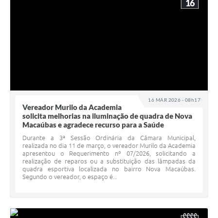
16
16 MAR 2026 - 08h17
Vereador Murilo da Academia
solicita melhorias na iluminação de quadra de Nova
Macaúbas e agradece recurso para a Saúde
Durante a 3ª Sessão Ordinária da Câmara Municipal,
realizada no dia 11 de março, o vereador Murilo da Academia
apresentou o Requerimento nº 07/2026, solicitando a
realização de reparos ou a substituição das lâmpadas da
quadra esportiva localizada no bairro Nova Macaúbas.
Segundo o vereador, o espaço é...