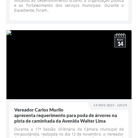
voltados ao desenvolvimento urbano, à organização pública
e ao fortalecimento dos serviços municipais. Durante o
Expediente, foram...
NOV
14
14 NOV 2025 - 12h19
Vereador Carlos Murilo
apresenta requerimento para poda de árvores na
pista de caminhada da Avenida Walter Lima
Durante a 17ª Sessão Ordinária da Câmara Municipal de
Mirassolândia, realizada no dia 12 de novembro, o Vereador