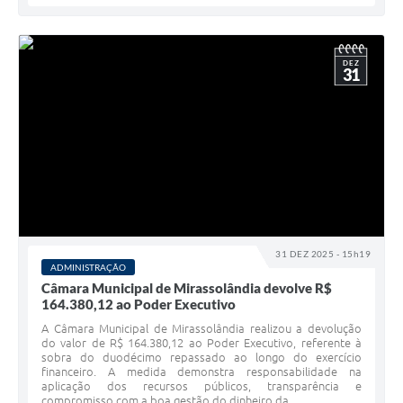
DEZ
31
31 DEZ 2025 - 15h19
ADMINISTRAÇÃO
Câmara Municipal de Mirassolândia devolve R$
164.380,12 ao Poder Executivo
A Câmara Municipal de Mirassolândia realizou a devolução
do valor de R$ 164.380,12 ao Poder Executivo, referente à
sobra do duodécimo repassado ao longo do exercício
financeiro. A medida demonstra responsabilidade na
aplicação dos recursos públicos, transparência e
compromisso com a boa gestão do dinheiro da...