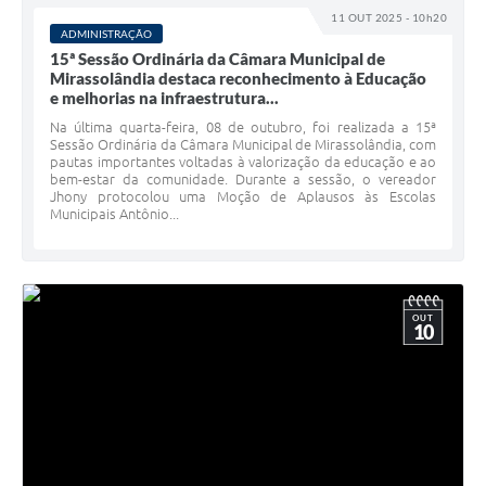
11 OUT 2025 - 10h20
ADMINISTRAÇÃO
15ª Sessão Ordinária da Câmara Municipal de
Mirassolândia destaca reconhecimento à Educação
e melhorias na infraestrutura...
Na última quarta-feira, 08 de outubro, foi realizada a 15ª
Sessão Ordinária da Câmara Municipal de Mirassolândia, com
pautas importantes voltadas à valorização da educação e ao
bem-estar da comunidade. Durante a sessão, o vereador
Jhony protocolou uma Moção de Aplausos às Escolas
Municipais Antônio...
OUT
10