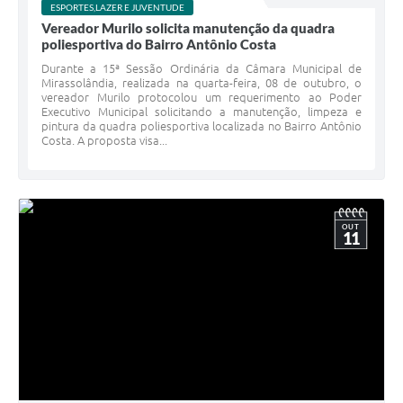
ESPORTES,LAZER E JUVENTUDE
Vereador Murilo solicita manutenção da quadra
poliesportiva do Bairro Antônio Costa
Durante a 15ª Sessão Ordinária da Câmara Municipal de
Mirassolândia, realizada na quarta-feira, 08 de outubro, o
vereador Murilo protocolou um requerimento ao Poder
Executivo Municipal solicitando a manutenção, limpeza e
pintura da quadra poliesportiva localizada no Bairro Antônio
Costa. A proposta visa...
OUT
11