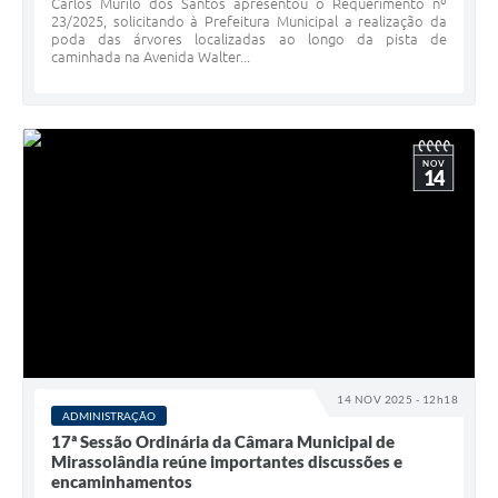
Carlos Murilo dos Santos apresentou o Requerimento nº
23/2025, solicitando à Prefeitura Municipal a realização da
poda das árvores localizadas ao longo da pista de
caminhada na Avenida Walter...
NOV
14
14 NOV 2025 - 12h18
ADMINISTRAÇÃO
17ª Sessão Ordinária da Câmara Municipal de
Mirassolândia reúne importantes discussões e
encaminhamentos