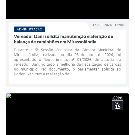
15 ABR 2026 - 12h00
ADMINISTRAÇÃO
Vereador Dani solicita manutenção e aferição de
balança de caminhões em Mirassolândia
Durante a 5ª Sessão Ordinária da Câmara Municipal de
Mirassolândia, realizada no dia 08 de abril de 2026, foi
apresentado o Requerimento nº 09/2026, de autoria do
vereador Dani, voltado à melhoria da fiscalização de cargas
no município. No documento, o parlamentar solicita ao
Poder Executivo a realização de...
ABR
15