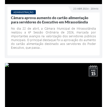
23 ABR 2026 - 20h46
ADMINISTRAÇÃO
Câmara aprova aumento do cartão alimentação
para servidores do Executivo em Mirassolândia
No dia 22 de abril, a Câmara Municipal de Mirassolândia
realizou a 6ª Sessão Ordinária de 2026, marcada por
importantes avanços na valorização dos servidores públicos
municipais. O principal destaque foi a aprovação do aumento
do cartão alimentação destinado aos servidores do Poder
Executivo, que passa...
ABR
15