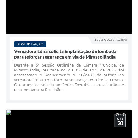
15 ABR 2026 - 12h00
ADMINISTRAÇÃO
Vereadora Edna solicita implantação de lombada
para reforçar segurança em via de Mirassolândia
Durante a 5ª Sessão Ordinária da Câmara Municipal de
Mirassolândia, realizada no dia 08 de abril de 2026, foi
apresentado o Requerimento nº 10/2026, de autoria da
vereadora Edna, com foco na segurança no trânsito urbano.
O documento solicita ao Poder Executivo a construção de
uma lombada na Rua João...
MAR
30