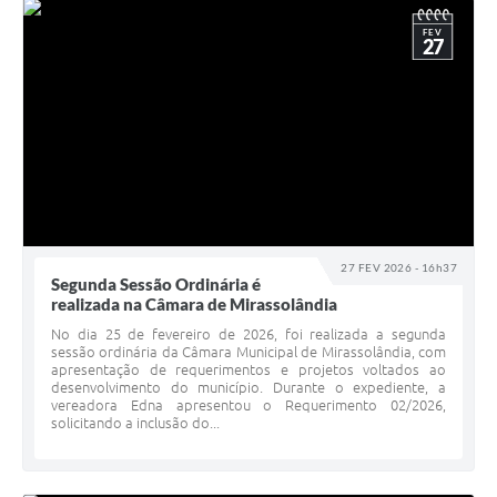
FEV
27
27 FEV 2026 - 16h37
Segunda Sessão Ordinária é
realizada na Câmara de Mirassolândia
No dia 25 de fevereiro de 2026, foi realizada a segunda
sessão ordinária da Câmara Municipal de Mirassolândia, com
apresentação de requerimentos e projetos voltados ao
desenvolvimento do município. Durante o expediente, a
vereadora Edna apresentou o Requerimento 02/2026,
solicitando a inclusão do...