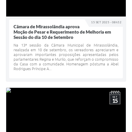
15 SET 2025 - 08h52
Câmara de Mirassolândia aprova
Moção de Pesar e Requerimento de Melhoria em
Sessão do dia 10 de Setembro
Na 13ª sessão da Câmara Municipal de Mirassolândia,
realizada em 10 de setembro, os vereadores apreciaram e
aprovaram importantes proposições apresentadas pelos
parlamentares Regina e Murilo, que reforçam o compromisso
da Casa com a comunidade. Homenagem póstuma a Abel
Rodrigues Príncipe A...
SET
15