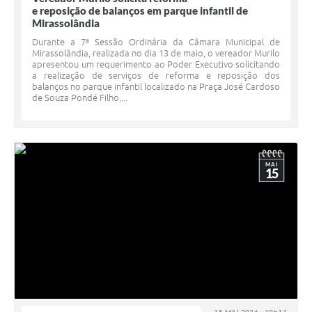
e reposição de balanços em parque infantil de
Mirassolândia
Durante a 7ª Sessão Ordinária da Câmara Municipal de
Mirassolândia, realizada no dia 13 de maio, o vereador Murilo
apresentou um requerimento ao Poder Executivo solicitando
a realização de serviços de reforma e reposição dos
balanços no parque infantil localizado na Praça José Cardoso
de Souza Pondé Filho,...
MAI
15