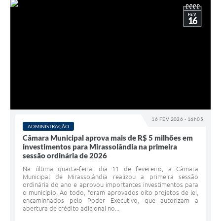
FEV
16
16 FEV 2026 - 16h05
ADMINISTRAÇÃO
Câmara Municipal aprova mais de R$ 5 milhões em
investimentos para Mirassolândia na primeira
sessão ordinária de 2026
Na última quarta-feira, dia 11 de fevereiro, a Câmara
Municipal de Mirassolândia realizou a primeira sessão
ordinária do ano e aprovou importantes investimentos para
o município. Ao todo, foram aprovados oito projetos de lei,
encaminhados pelo Poder Executivo, que autorizam a
abertura de crédito adicional no...