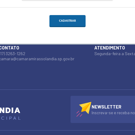
CADASTRAR
CONTATO
ATENDIMENTO
(17) 3263-1262
Segunda-feira a Sexta
camara@camaramirassolandia.sp.gov.br
NEWSLETTER
Inscreva-se e receba no