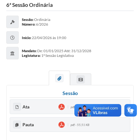
6ª Sessão Ordinária
Ordinária
Sessão:
6/2026
Número:
22/04/2026 às 19:00
Início:
De: 01/01/2025 Até: 31/12/2028
Mandato:
1ª Sessão Legislativa
Legistatura:
Sessão
Ata
pdf - 518,83 KB
Pauta
pdf - 55,51 KB