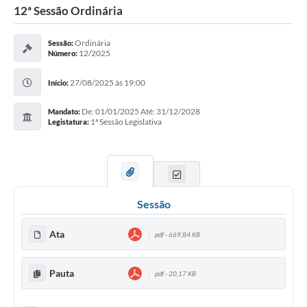
12ª Sessão Ordinária
Ordinária
Sessão:
12/2025
Número:
27/08/2025 às 19:00
Início:
De: 01/01/2025 Até: 31/12/2028
Mandato:
1ª Sessão Legislativa
Legistatura:
Sessão
Ata
pdf - 669,84 KB
Pauta
pdf - 20,17 KB