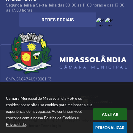
Segunda-feira a Sexta-feira das 09:00 as 11:00 horas e das 13:00
as 17:00 horas
CNPJ
51.847.465/0001-13
Versão do Sistema:
3.5.3 - 19/06/2026
Câmara Municipal de Mirassolândia - SP e os
Portal atualizado em:
14/07/2026 14:08
Dados Abertos
cookies: nosso site usa cookies para melhorar a sua
experiência de navegação. Ao continuar você
ACEITAR
concorda com a nossa
Política de Cookies
e
© Copyright Instar - 2006-2026. Todos os direitos
Privacidade
.
reservados -
Instar Tecnologia
PERSONALIZAR