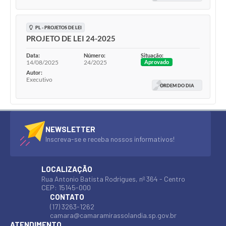
PL - PROJETOS DE LEI
PROJETO DE LEI 24-2025
Data:
Número:
Situação:
14/08/2025
24/2025
Aprovado
Autor:
Executivo
ORDEM DO DIA
NEWSLETTER
Inscreva-se e receba nossos informativos!
LOCALIZAÇÃO
Rua Antonio Batista Rodrigues, nº 364 - Centro
CEP: 15145-000
CONTATO
(17) 3263-1262
camara@camaramirassolandia.sp.gov.br
ATENDIMENTO