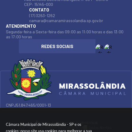
CEP: 15145-000
CONTATO
(17) 3263-1262
camara@camaramirassolandia.sp.gov.br
ATENDIMENTO
Segunda-feira a Sexta-feira das 09:00 as 11:00 horas e das 13:00
as 17:00 horas
CNPJ
51.847.465/0001-13
Versão do Sistema:
3.5.3 - 19/06/2026
Câmara Municipal de Mirassolândia - SP e os
Portal atualizado em:
14/07/2026 14:08
Dados Abertos
cookies: nosso site usa cookies para melhorar a sua