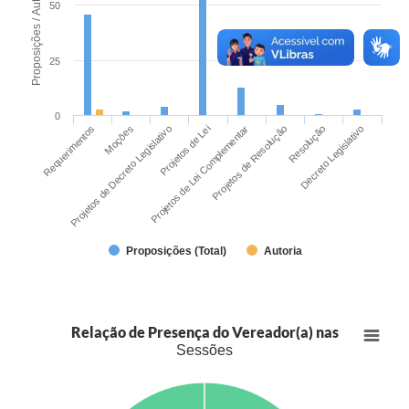
Proposições / Autoria
50
25
0
Requerimentos
Projetos de Decreto Legislativo
Moções
Projetos de Lei Complementar
Projetos de Lei
Projetos de Resolução
Resolução
Decreto Legislativo
Proposições (Total)
Autoria
Relação de Presença do Vereador(a) nas
Sessões