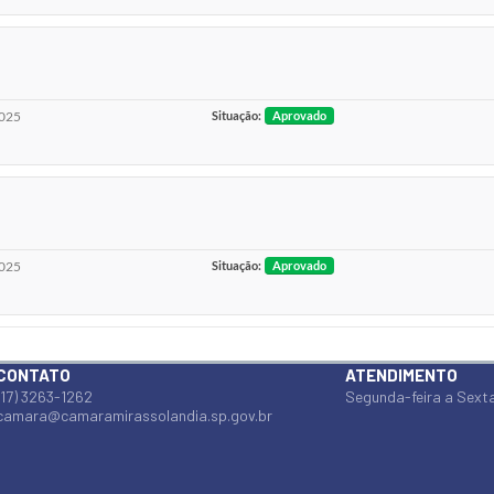
025
Situação:
Aprovado
025
Situação:
Aprovado
CONTATO
ATENDIMENTO
(17) 3263-1262
Segunda-feira a Sexta
camara@camaramirassolandia.sp.gov.br