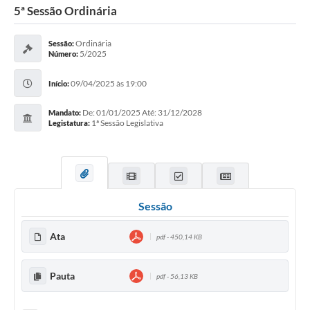
5ª Sessão Ordinária
Ordinária
Sessão:
5/2025
Número:
09/04/2025 às 19:00
Início:
De: 01/01/2025 Até: 31/12/2028
Mandato:
1ª Sessão Legislativa
Legistatura:
Sessão
Ata
pdf - 450,14 KB
Pauta
pdf - 56,13 KB