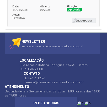
Data:
Número:
Situação:
31/03/2025
10/2025
Aprovado
Autor:
Executivo
ORDEM DO DIA
NEWSLETTER
Inscreva-se e receba nossos informativos!
LOCALIZAÇÃO
Rua Antonio Batista Rodrigues, nº 364 - Centro
CEP: 15145-000
CONTATO
(17) 3263-1262
camara@camaramirassolandia.sp.gov.br
ATENDIMENTO
Segunda-feira a Sexta-feira das 09:00 as 11:00 horas e das 13:00
as 17:00 horas