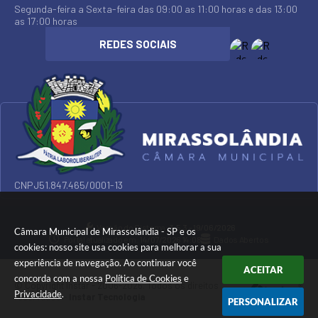
Segunda-feira a Sexta-feira das 09:00 as 11:00 horas e das 13:00
as 17:00 horas
CNPJ
51.847.465/0001-13
Versão do Sistema:
3.5.3 - 19/06/2026
Câmara Municipal de Mirassolândia - SP e os
Portal atualizado em:
14/07/2026 14:08
Dados Abertos
cookies: nosso site usa cookies para melhorar a sua
experiência de navegação. Ao continuar você
ACEITAR
concorda com a nossa
Política de Cookies
e
© Copyright Instar - 2006-2026. Todos os direitos
Privacidade
.
reservados -
Instar Tecnologia
PERSONALIZAR