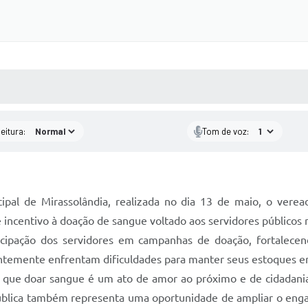
 MÍDIAS
RECEBA NOTÍCIAS
eitura:
Tom de voz:
ipal de Mirassolândia, realizada no dia 13 de maio, o ver
 incentivo à doação de sangue voltado aos servidores públicos 
cipação dos servidores em campanhas de doação, fortalecen
ntemente enfrentam dificuldades para manter seus estoques e
u que doar sangue é um ato de amor ao próximo e de cidadania
pública também representa uma oportunidade de ampliar o engaj